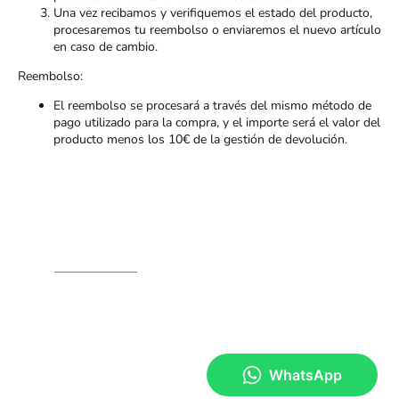
Una vez recibamos y verifiquemos el estado del producto,
procesaremos tu reembolso o enviaremos el nuevo artículo
en caso de cambio.
Reembolso:
El reembolso se procesará a través del mismo método de
pago utilizado para la compra, y el importe será el valor del
producto menos los 10€ de la gestión de devolución.
Contacto
(+34)
944 34 65 44
(+34) 677 52 86 52
Parque empresarial Inbisa Pab 6B (Poligono Aurrera)
48510 Trapagaran Bizkaia España